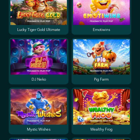
Lucky Tiger Gold Ultimate
Emotiwins
DJ Neko
Pig Farm
Mystic Wishes
Wealthy Frog