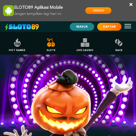
×
SLOTO89 Aplikasi Mobile
UNDUH
Jangan tampilkan lagi hari ini
MASUK
DAFTAR
HOT GAMES
SLOTS
LIVE CASINO
RACE