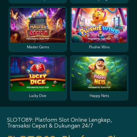
Master Gems
Plushie Wins
Lucky Dice
Happy Nets
SLOTO89: Platform Slot Online Lengkap,
Transaksi Cepat & Dukungan 24/7