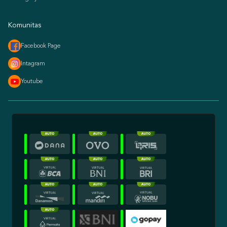
Komunitas
Facebook Page
Intagram
Youtube