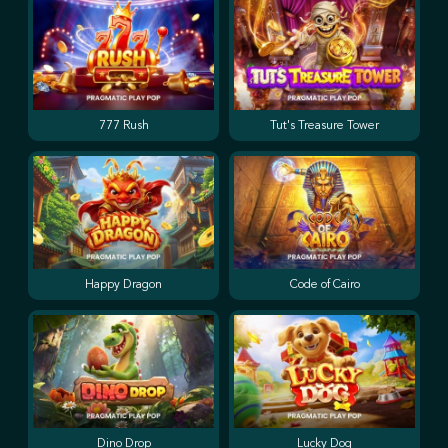
777 Rush
Tut's Treasure Tower
Happy Dragon
Code of Cairo
Dino Drop
Lucky Dog