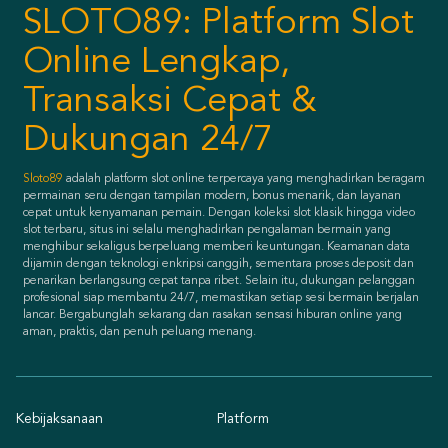
SLOTO89: Platform Slot
Online Lengkap,
Transaksi Cepat &
Dukungan 24/7
Sloto89
adalah platform slot online terpercaya yang menghadirkan beragam
permainan seru dengan tampilan modern, bonus menarik, dan layanan
cepat untuk kenyamanan pemain. Dengan koleksi slot klasik hingga video
slot terbaru, situs ini selalu menghadirkan pengalaman bermain yang
menghibur sekaligus berpeluang memberi keuntungan. Keamanan data
dijamin dengan teknologi enkripsi canggih, sementara proses deposit dan
penarikan berlangsung cepat tanpa ribet. Selain itu, dukungan pelanggan
profesional siap membantu 24/7, memastikan setiap sesi bermain berjalan
lancar. Bergabunglah sekarang dan rasakan sensasi hiburan online yang
aman, praktis, dan penuh peluang menang.
Kebijaksanaan
Platform