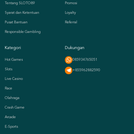
Tentang SLOTO89
Promosi
Syarat dan Ketentuan
Loyalty
Pusat Bantuan
Referral
Responsible Gambling
Kategori
Dukungan
Hot Games
085934765051
Slots
+855962882590
Live Casino
Race
Olahraga
Crash Game
Arcade
E-Sports