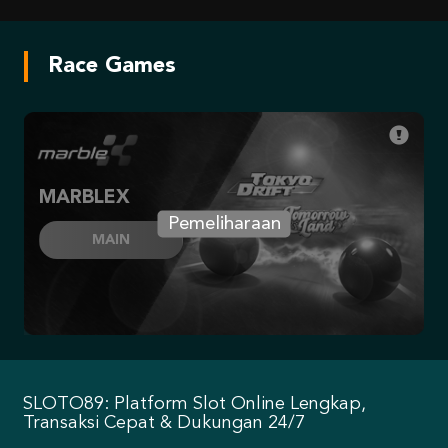
Race Games
MARBLEX
MAIN
SLOTO89: Platform Slot Online Lengkap,
Transaksi Cepat & Dukungan 24/7