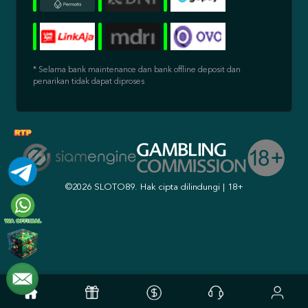
* Selama bank maintenance dan bank offline deposit dan
penarikan tidak dapat diproses
©2026 SLOTO89. Hak cipta dilindungi | 18+