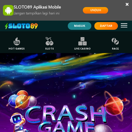
×
SLOTO89 Aplikasi Mobile
UNDUH
Jangan tampilkan lagi hari ini
MASUK
DAFTAR
HOT GAMES
SLOTS
LIVE CASINO
RACE