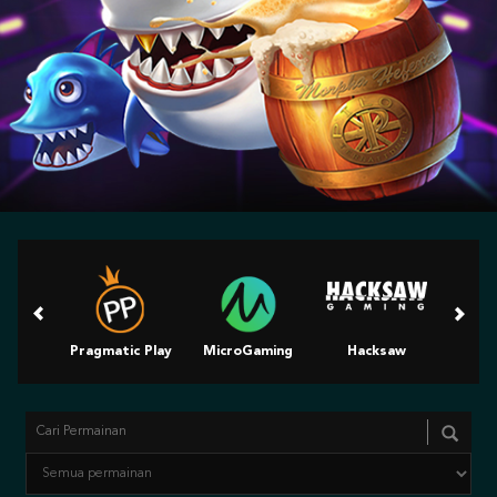
Pragmatic Play
MicroGaming
Hacksaw
King