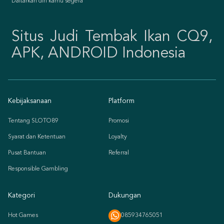
Daftarkan diri kamu segera
Situs Judi Tembak Ikan CQ9,
APK, ANDROID Indonesia
Kebijaksanaan
Platform
Tentang SLOTO89
Promosi
Syarat dan Ketentuan
Loyalty
Pusat Bantuan
Referral
Responsible Gambling
Kategori
Dukungan
Hot Games
085934765051