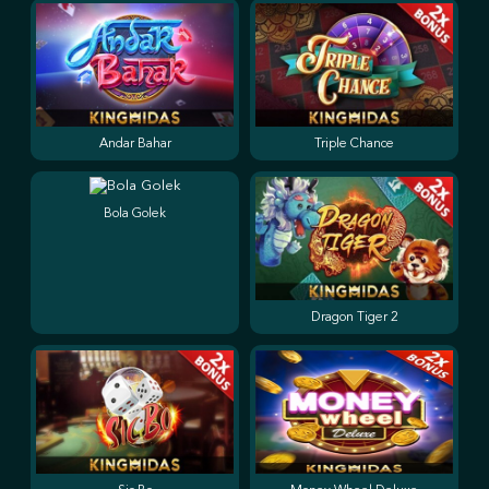
Andar Bahar
Triple Chance
Bola Golek
Dragon Tiger 2