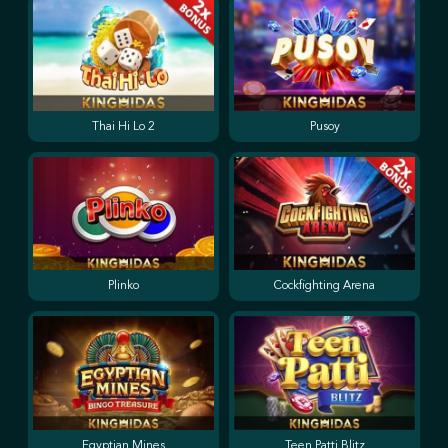
Thai Hi Lo 2
Pusoy
Plinko
Cockfighting Arena
Egyptian Mines
Teen Patti Blitz