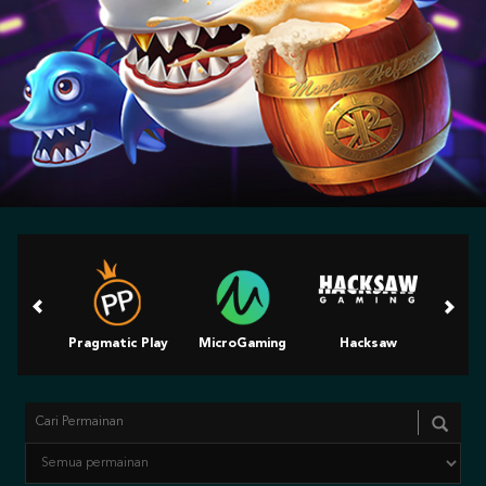
Pragmatic Play
MicroGaming
Hacksaw
King