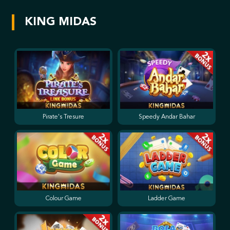
KING MIDAS
Pirate's Tresure
Speedy Andar Bahar
Colour Game
Ladder Game