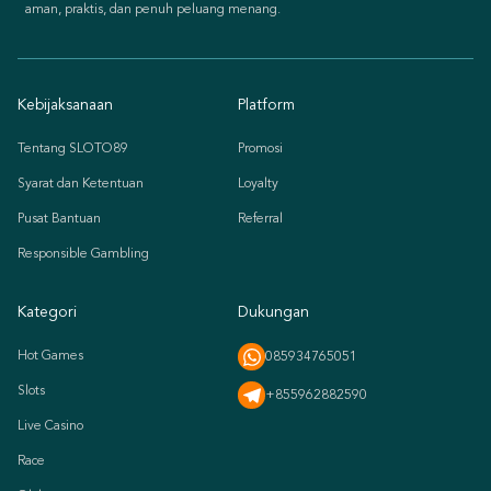
aman, praktis, dan penuh peluang menang.
Kebijaksanaan
Platform
Tentang SLOTO89
Promosi
Syarat dan Ketentuan
Loyalty
Pusat Bantuan
Referral
Responsible Gambling
Kategori
Dukungan
Hot Games
085934765051
Slots
+855962882590
Live Casino
Race