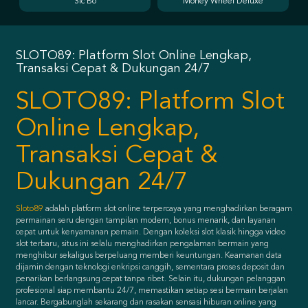
Sic Bo
Money Wheel Deluxe
SLOTO89: Platform Slot Online Lengkap,
Transaksi Cepat & Dukungan 24/7
SLOTO89: Platform Slot
Online Lengkap,
Transaksi Cepat &
Dukungan 24/7
Sloto89
adalah platform slot online terpercaya yang menghadirkan beragam
permainan seru dengan tampilan modern, bonus menarik, dan layanan
cepat untuk kenyamanan pemain. Dengan koleksi slot klasik hingga video
slot terbaru, situs ini selalu menghadirkan pengalaman bermain yang
menghibur sekaligus berpeluang memberi keuntungan. Keamanan data
dijamin dengan teknologi enkripsi canggih, sementara proses deposit dan
penarikan berlangsung cepat tanpa ribet. Selain itu, dukungan pelanggan
profesional siap membantu 24/7, memastikan setiap sesi bermain berjalan
lancar. Bergabunglah sekarang dan rasakan sensasi hiburan online yang