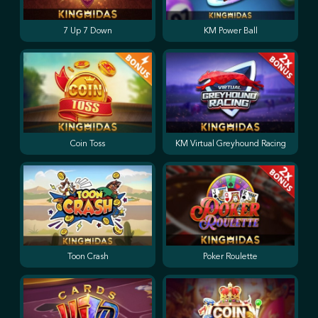
7 Up 7 Down
KM Power Ball
Coin Toss
KM Virtual Greyhound Racing
Toon Crash
Poker Roulette