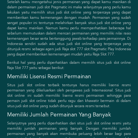
Setelah kamu mengetahui jenis permainan yang dapat kamu mainkan di
dalam permainan judi slot Pragmatic ini maka selanjutnya yang perlu kamu
lakukan yaitu memilih situs judi slot online yang terpercaya yang dapat
memberikan kamu kemenangan dengan mudah. Permainan yang sudah
sangat populer ini tentunya melahirkan banyak situs judi slot online yang
dapat kamu mainkan. Namun kamu perlu memperhatikan beberapa hal
sebelum memutuskan dalam mencari permainan yang memiliki nilai rasio
kemenangan besar serta bertanggung jawab terhadap para pemainnya. Di
Indonesia sendiri sudah ada situs judi slot online yang terpercaya yang
ditunjuk resmi sebagai agen judi Raja slot 777 slot Pragmatic Play Indonesia
yang dapat memberikan kemenangan mudah yaitu Raja Slot 777.
Berikut hal yang perlu diperhatikan dalam memilih situs judi slot online
Raja Slot 777 yaitu sebagai berikut:
Memiliki Lisensi Resmi Permainan
Situs judi slot online terbaik tentunya harus memiliki lisensi resmi
permainan yang dikeluarkan oleh pengawas judi Internasional. Situs judi
slot online ini sudah memiliki lisensi resmi permainan sehingga para
pemain judi slot online tidak perlu ragu dan khawatir bermain di dalam
situs judi slot online yang sudah ditunjuk secara resmi tersebut.
Memiliki Jumlah Permainan Yang Banyak
Selanjutnya yang perlu diperhatikan dari situs judi slot online resmi yaitu
memiliki jumlah permainan yang banyak. Dengan memiliki jumlah
permainan yang banyak akan membuka peluang lebih besar bagi para