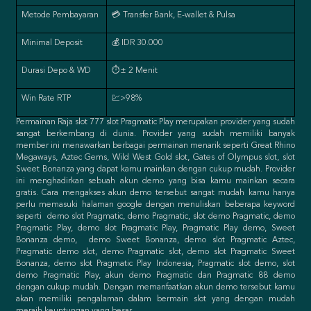
Metode Pembayaran
💳 Transfer Bank, E-wallet & Pulsa
Minimal Deposit
💰 IDR 30.000
Durasi Depo & WD
⏱️± 2 Menit
Win Rate RTP
💹>98%
Permainan Raja slot 777 slot Pragmatic Play merupakan provider yang sudah
sangat berkembang di dunia. Provider yang sudah memiliki banyak
member ini menawarkan berbagai permainan menarik seperti Great Rhino
Megaways, Aztec Gems, Wild West Gold slot, Gates of Olympus slot, slot
Sweet Bonanza yang dapat kamu mainkan dengan cukup mudah. Provider
ini menghadirkan sebuah akun demo yang bisa kamu mainkan secara
gratis. Cara mengakses akun demo tersebut sangat mudah kamu hanya
perlu memasuki halaman google dengan menuliskan beberapa keyword
seperti demo slot Pragmatic, demo Pragmatic, slot demo Pragmatic, demo
Pragmatic Play, demo slot Pragmatic Play, Pragmatic Play demo, Sweet
Bonanza demo, demo Sweet Bonanza, demo slot Pragmatic Aztec,
Pragmatic demo slot, demo Pragmatic slot, demo slot Pragmatic Sweet
Bonanza, demo slot Pragmatic Play Indonesia, Pragmatic slot demo, slot
demo Pragmatic Play, akun demo Pragmatic dan Pragmatic 88 demo
dengan cukup mudah. Dengan memanfaatkan akun demo tersebut kamu
akan memiliki pengalaman dalam bermain slot yang dengan mudah
meraih keuntungan yang besar.