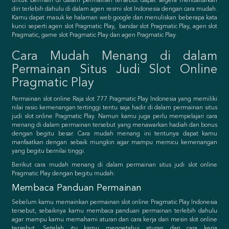
untuk bermain di dalam permainan tersebut dapat segera mendaftarkan
diri terlebih dahulu di dalam agen resmi slot Indonesia dengan cara mudah.
Kamu dapat masuk ke halaman web google dan menuliskan beberapa kata
kunci seperti agen slot Pragmatic Play, bandar slot Pragmatic Play, agen slot
Pragmatic, game slot Pragmatic Play dan agen Pragmatic Play.
Cara Mudah Menang di dalam
Permainan Situs Judi Slot Online
Pragmatic Play
Permainan slot online Raja slot 777 Pragmatic Play Indonesia yang memiliki
nilai rasio kemenangan tertinggi tentu saja hadir di dalam permainan situs
judi slot online Pragmatic Play. Namun kamu juga perlu mempelajari cara
menang di dalam permainan tersebut yang menawarkan hadiah dan bonus
dengan begitu besar. Cara mudah menang ini tentunya dapat kamu
manfaatkan dengan sebaik mungkin agar mampu memicu kemenangan
yang begitu bernilai tinggi.
Berikut cara mudah menang di dalam permainan situs judi slot online
Pragmatic Play dengan begitu mudah:
Membaca Panduan Permainan
Sebelum kamu memainkan permainan slot online Pragmatic Play Indonesia
tersebut, sebaiknya kamu membaca panduan permainan terlebih dahulu
agar mampu kamu memahami aturan dan cara kerja dari mesin slot online
tersebut. Setelah itu kamu mengetahui aturan dan cara kerja