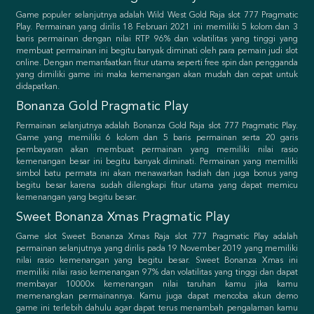
Game populer selanjutnya adalah Wild West Gold Raja slot 777 Pragmatic
Play. Permainan yang dirilis 18 Februari 2021 ini memiliki 5 kolom dan 3
baris permainan dengan nilai RTP 96% dan volatilitas yang tinggi yang
membuat permainan ini begitu banyak diminati oleh para pemain judi slot
online. Dengan memanfaatkan fitur utama seperti free spin dan pengganda
yang dimiliki game ini maka kemenangan akan mudah dan cepat untuk
didapatkan.
Bonanza Gold Pragmatic Play
Permainan selanjutnya adalah Bonanza Gold Raja slot 777 Pragmatic Play.
Game yang memiliki 6 kolom dan 5 baris permainan serta 20 garis
pembayaran akan membuat permainan yang memiliki nilai rasio
kemenangan besar ini begitu banyak diminati. Permainan yang memiliki
simbol batu permata ini akan menawarkan hadiah dan juga bonus yang
begitu besar karena sudah dilengkapi fitur utama yang dapat memicu
kemenangan yang begitu besar.
Sweet Bonanza Xmas Pragmatic Play
Game slot Sweet Bonanza Xmas Raja slot 777 Pragmatic Play adalah
permainan selanjutnya yang dirilis pada 19 November 2019 yang memiliki
nilai rasio kemenangan yang begitu besar. Sweet Bonanza Xmas ini
memiliki nilai rasio kemenangan 97% dan volatilitas yang tinggi dan dapat
membayar 10000x kemenangan nilai taruhan kamu jika kamu
memenangkan permainannya. Kamu juga dapat mencoba akun demo
game ini terlebih dahulu agar dapat terus menambah pengalaman kamu