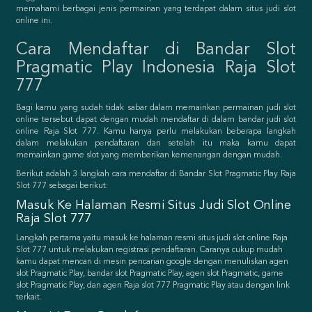
memahami berbagai jenis permainan yang terdapat dalam situs judi slot
online ini.
Cara Mendaftar di Bandar Slot
Pragmatic Play Indonesia Raja Slot
777
Bagi kamu yang sudah tidak sabar dalam memainkan permainan judi slot
online tersebut dapat dengan mudah mendaftar di dalam bandar judi slot
online Raja Slot 777. Kamu hanya perlu melakukan beberapa langkah
dalam melakukan pendaftaran dan setelah itu maka kamu dapat
memainkan game slot yang memberikan kemenangan dengan mudah.
Berikut adalah 3 langkah cara mendaftar di Bandar Slot Pragmatic Play Raja
Slot 777 sebagai berikut:
Masuk Ke Halaman Resmi Situs Judi Slot Online
Raja Slot 777
Langkah pertama yaitu masuk ke halaman resmi situs judi slot online Raja
Slot 777 untuk melakukan registrasi pendaftaran. Caranya cukup mudah
kamu dapat mencari di mesin pencarian google dengan menuliskan agen
slot Pragmatic Play, bandar slot Pragmatic Play, agen slot Pragmatic, game
slot Pragmatic Play, dan agen Raja slot 777 Pragmatic Play atau dengan link
terkait.