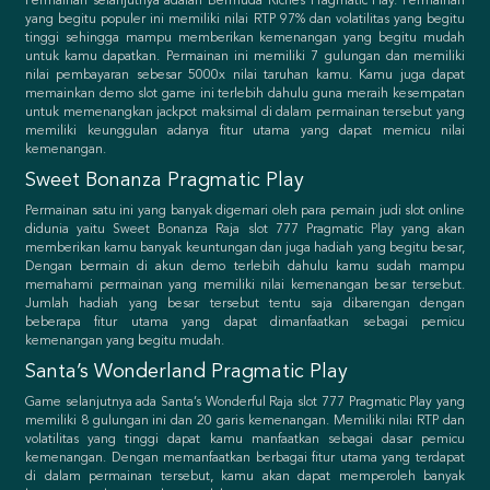
Permainan selanjutnya adalah Bermuda Riches Pragmatic Play. Permainan
yang begitu populer ini memiliki nilai RTP 97% dan volatilitas yang begitu
tinggi sehingga mampu memberikan kemenangan yang begitu mudah
untuk kamu dapatkan. Permainan ini memiliki 7 gulungan dan memiliki
nilai pembayaran sebesar 5000x nilai taruhan kamu. Kamu juga dapat
memainkan demo slot game ini terlebih dahulu guna meraih kesempatan
untuk memenangkan jackpot maksimal di dalam permainan tersebut yang
memiliki keunggulan adanya fitur utama yang dapat memicu nilai
kemenangan.
Sweet Bonanza Pragmatic Play
Permainan satu ini yang banyak digemari oleh para pemain judi slot online
didunia yaitu Sweet Bonanza Raja slot 777 Pragmatic Play yang akan
memberikan kamu banyak keuntungan dan juga hadiah yang begitu besar,
Dengan bermain di akun demo terlebih dahulu kamu sudah mampu
memahami permainan yang memiliki nilai kemenangan besar tersebut.
Jumlah hadiah yang besar tersebut tentu saja dibarengan dengan
beberapa fitur utama yang dapat dimanfaatkan sebagai pemicu
kemenangan yang begitu mudah.
Santa’s Wonderland Pragmatic Play
Game selanjutnya ada Santa’s Wonderful Raja slot 777 Pragmatic Play yang
memiliki 8 gulungan ini dan 20 garis kemenangan. Memiliki nilai RTP dan
volatilitas yang tinggi dapat kamu manfaatkan sebagai dasar pemicu
kemenangan. Dengan memanfaatkan berbagai fitur utama yang terdapat
di dalam permainan tersebut, kamu akan dapat memperoleh banyak