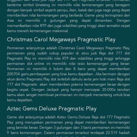
bertema simbol binatang ini memiliki nilai kemenangan yang beragam
dengan banyak simbol seperti penyu, ikan, katak dan juga naga yang dapat
memberikan nilai kemenangan yang berbeda. Game yang terinspirasi dari
Asia ini memiliki 6 gulungan yang dapat dimainkan. Dengan
memanfaatkan nilai RTP dan juga volatilitas yang tinggi akan semakin cepat
kamu meraih kemenangan maksimal.
Christmas Carol Megaways Pragmatic Play
Permainan selanjutnya adalah Christmas Carol Megaways Pragmatic Play,
permainan yang sudah cukup populer di situs judi Raja slot 777 slot
Pragmatic Play ini memiliki nilai RTP dan volatilitas yang tinggi sehingga
permainan slot online ini memiliki nilai rasio kemenangan yang besar.
Permainan ini memiliki 6 kolom dan 8 baris yang dapat memberikan
200704 garis pembayaran yang bisa kamu dapatkan. Jika bermain dengan
akun demo Pragmatic Play slot terlebih dahulu serta jam hoki main Raja slot
777 slot Pragmatic akan memberikan potensi kemenangan besar dengan
begitu cepat. Dengan Jackpot yang hampir mencapai 20.000x taruhan
kamu akan sangat membuat permainan ini menjadi menantang untuk bisa
kamu dapatkan.
Aztec Gems Deluxe Pragmatic Play
Game slot selanjutnya adalah Aztec Gems Deluxe Raja slot 777 Pragmatic
Play yang merupakan permainan yang dapat memberikan kemenangan
yang bernilai besar. Dengan 3 gulungan dan 3 baris permainan ini memiliki
9 baris kemenangan. Dalam permainan tersebut terdapat 22.519 hadiah