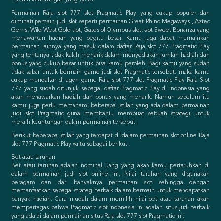
Permainan Raja slot 777 slot Pragmatic Play yang cukup populer dan
diminati pemain judi slot seperti permainan Great Rhino Megaways , Aztec
Gems, Wild West Gold slot, Gates of Olympus slot, slot Sweet Bonanza yang
menawarkan hadiah yang begitu besar. Kamu juga dapat memainkan
permainan lainnya yang masuk dalam daftar Raja slot 777 Pragmatic Play
yang tentunya tidak kalah menarik dalam menyediakan jumlah hadiah dan
bonus yang cukup besar untuk bisa kamu peroleh. Bagi kamu yang sudah
tidak sabar untuk bermain game judi slot Pragmatic tersebut, maka kamu
cukup mendaftar di agen game Raja slot 777 slot Pragmatic Play Raja Slot
777 yang sudah ditunjuk sebagai daftar Pragmatic Play di Indonesia yang
akan menawarkan hadiah dan bonus yang menarik. Namun sebelum itu
kamu juga perlu memahami beberapa istilah yang ada dalam permainan
judi slot Pragmatic guna membantu membuat sebuah strategi untuk
meraih keuntungan dalam permainan tersebut.
Berikut beberapa istilah yang terdapat di dalam permainan slot online Raja
slot 777 Pragmatic Play yaitu sebagai berikut:
Bet atau taruhan
Bet atau taruhan adalah nominal uang yang akan kamu pertaruhkan di
dalam permainan judi slot online ini. Nilai taruhan yang digunakan
beragam dan dari banyaknya permainan slot sehingga dengan
memanfaatkan sebagai strategi terbaik dalam bermain untuk mendapatkan
banyak hadiah. Cara mudah dalam memilih nilai bet atau taruhan akan
mempertegas bahwa Pragmatic slot Indonesia ini adalah situs judi terbaik
yang ada di dalam permainan situs Raja slot 777 slot Pragmatic ini.