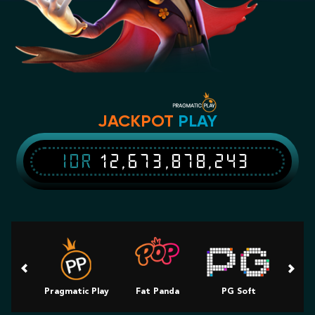
JACKPOT
PLAY
IDR
12,673,878,243
Pragmatic Play
Fat Panda
PG Soft
Slot