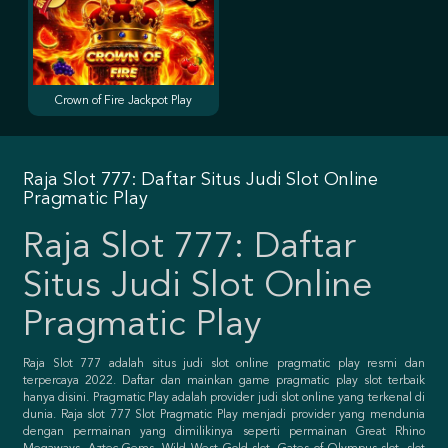
Crown of Fire Jackpot Play
Raja Slot 777: Daftar Situs Judi Slot Online
Pragmatic Play
Raja Slot 777: Daftar
Situs Judi Slot Online
Pragmatic Play
Raja Slot 777 adalah situs judi slot online pragmatic play resmi dan
terpercaya 2022. Daftar dan mainkan game pragmatic play slot terbaik
hanya disini. Pragmatic Play adalah provider judi slot online yang terkenal di
dunia. Raja slot 777 Slot Pragmatic Play menjadi provider yang mendunia
dengan permainan yang dimilikinya seperti permainan Great Rhino