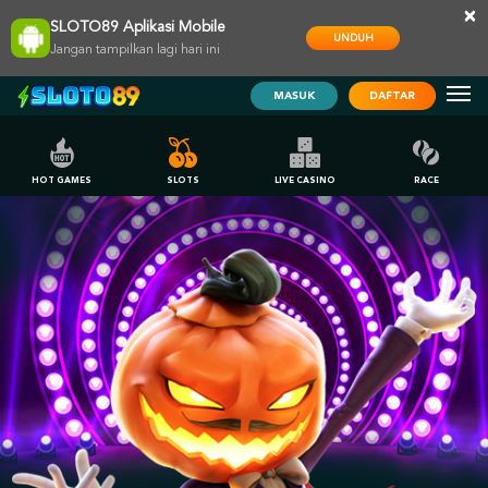
×
SLOTO89 Aplikasi Mobile
UNDUH
Jangan tampilkan lagi hari ini
MASUK
DAFTAR
HOT GAMES
SLOTS
LIVE CASINO
RACE